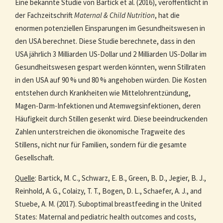
Eine bekannte Studie von Bartick et al. (2016), veröffentlicht in
der Fachzeitschrift
Maternal & Child Nutrition
, hat die
enormen potenziellen Einsparungen im Gesundheitswesen in
den USA berechnet. Diese Studie berechnete, dass in den
USA jährlich 3 Milliarden US-Dollar und 2 Milliarden US-Dollar im
Gesundheitswesen gespart werden könnten, wenn Stillraten
in den USA auf 90 % und 80 % angehoben würden. Die Kosten
entstehen durch Krankheiten wie Mittelohrentzündung,
Magen-Darm-Infektionen und Atemwegsinfektionen, deren
Häufigkeit durch Stillen gesenkt wird. Diese beeindruckenden
Zahlen unterstreichen die ökonomische Tragweite des
Stillens, nicht nur für Familien, sondern für die gesamte
Gesellschaft.
Quelle
: Bartick, M. C., Schwarz, E. B., Green, B. D., Jegier, B. J.,
Reinhold, A. G., Colaizy, T. T., Bogen, D. L., Schaefer, A. J., and
Stuebe, A. M. (2017). Suboptimal breastfeeding in the United
States: Maternal and pediatric health outcomes and costs,