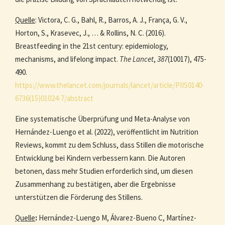
Quelle
: Victora, C. G., Bahl, R., Barros, A. J., França, G. V.,
Horton, S., Krasevec, J., … & Rollins, N. C. (2016).
Breastfeeding in the 21st century: epidemiology,
mechanisms, and lifelong impact.
The Lancet
,
387
(10017), 475-
490.
https://www.thelancet.com/journals/lancet/article/PIIS0140-
6736(15)01024-7/abstract
Eine systematische Überprüfung und Meta-Analyse von
Hernández-Luengo et al. (2022), veröffentlicht im Nutrition
Reviews, kommt zu dem Schluss, dass Stillen die motorische
Entwicklung bei Kindern verbessern kann. Die Autoren
betonen, dass mehr Studien erforderlich sind, um diesen
Zusammenhang zu bestätigen, aber die Ergebnisse
unterstützen die Förderung des Stillens.
Quelle
:
Hernández-Luengo M, Álvarez-Bueno C, Martínez-